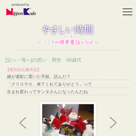
togg
navi
[父へ・母へ]の想い 男性 40歳代
【第20次応募作品】
娘が遺影に置いた手紙、読んだ？
「クリスマス、来てくれてありがとう」って
生まれ変わってサンタさんになったんだね