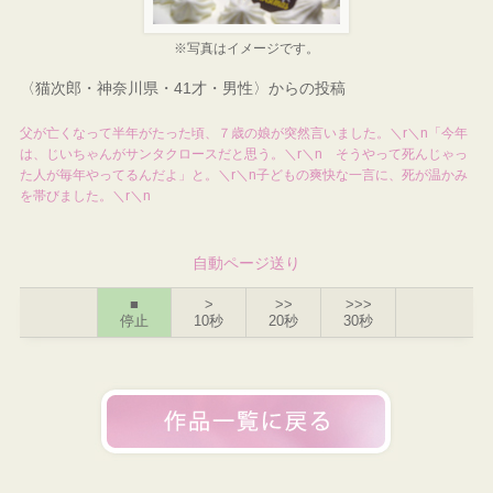
※写真はイメージです。
〈猫次郎・神奈川県・41才・男性〉からの投稿
父が亡くなって半年がたった頃、７歳の娘が突然言いました。＼r＼n「今年
は、じいちゃんがサンタクロースだと思う。＼r＼n そうやって死んじゃっ
た人が毎年やってるんだよ」と。＼r＼n子どもの爽快な一言に、死が温かみ
を帯びました。＼r＼n
自動ページ送り
■
>
>>
>>>
停止
10秒
20秒
30秒