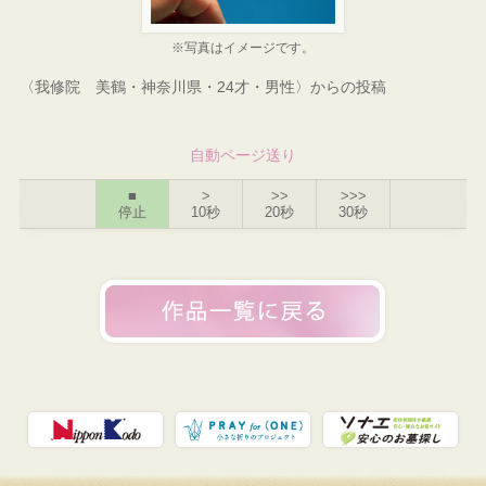
※写真はイメージです。
〈我修院 美鶴・神奈川県・24才・男性〉からの投稿
自動ページ送り
■
>
>>
>>>
停止
10秒
20秒
30秒