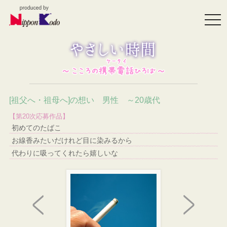
togg
navi
[祖父へ・祖母へ]の想い 男性 ～20歳代
【第20次応募作品】
初めてのたばこ
お線香みたいだけれど目に染みるから
代わりに吸ってくれたら嬉しいな