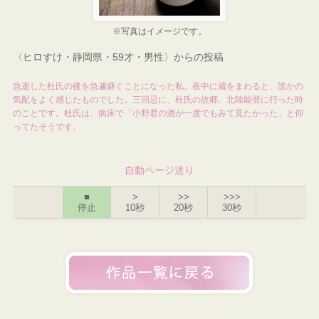
※写真はイメージです。
〈ヒロすけ・静岡県・59才・男性〉からの投稿
急逝した杜氏の後を急遽継ぐことになった私。夜中に蔵をまわると、誰かの
気配をよく感じたものでした。三回忌に、杜氏の故郷、北陸能登に行った時
のことです。杜氏は、病床で「小野君の酒が一度でもみて見たかった」と仰
ってたそうです。
自動ページ送り
■
>
>>
>>>
停止
10秒
20秒
30秒