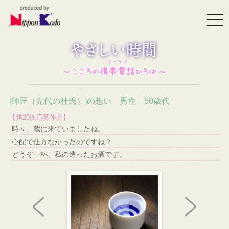
togg
navi
[師匠（先代の杜氏）]の想い 男性 50歳代
【第20次応募作品】
時々、蔵に来ていましたね。
心配で仕方なかったのですね？
どうぞ一杯、私の造ったお酒です。