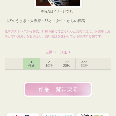
※写真はイメージです。
〈堺のうさぎ・大阪府・56才・女性〉からの投稿
仕事のストレスから多飲。肝臓を痛めて亡くなった父の仏壇に、お線香とお
茶と甘いお菓子をお供えし、短い会話を交わしてから出勤する朝です。
自動ページ送り
■
>
>>
>>>
停止
10秒
20秒
30秒