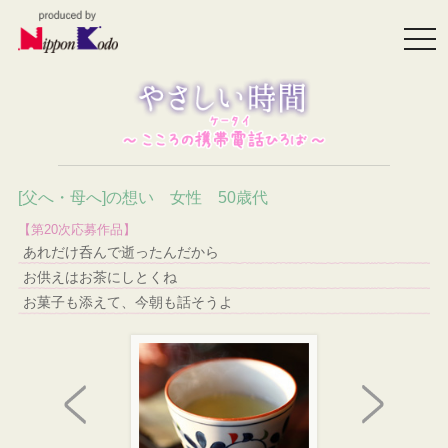
togg
navi
[父へ・母へ]の想い 女性 50歳代
【第20次応募作品】
あれだけ呑んで逝ったんだから
お供えはお茶にしとくね
お菓子も添えて、今朝も話そうよ