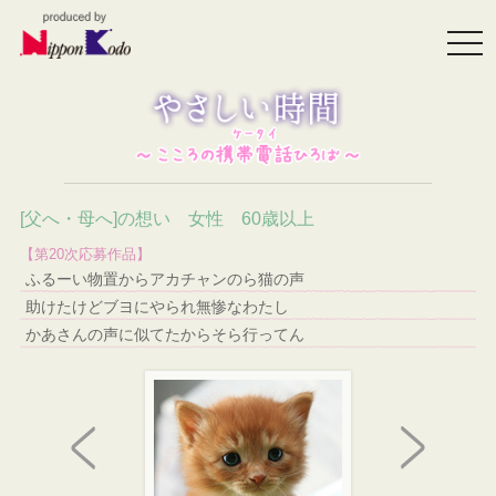
togg
navi
[父へ・母へ]の想い 女性 60歳以上
【第20次応募作品】
ふるーい物置からアカチャンのら猫の声
助けたけどブヨにやられ無惨なわたし
かあさんの声に似てたからそら行ってん