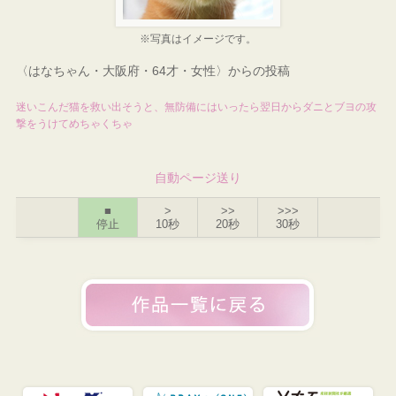
※写真はイメージです。
〈はなちゃん・大阪府・64才・女性〉からの投稿
迷いこんだ猫を救い出そうと、無防備にはいったら翌日からダニとブヨの攻
撃をうけてめちゃくちゃ
自動ページ送り
■
>
>>
>>>
停止
10秒
20秒
30秒