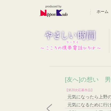
ホーム
[友へ]の想い 
【第20次応募作品】
元気になったら上野
元気になるために行