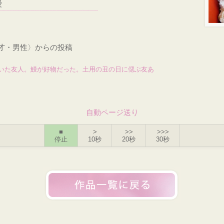
鰻
2才・男性〉からの投稿
いた友人。鰻が好物だった。土用の丑の日に偲ぶ友あ
自動ページ送り
■
>
>>
>>>
停止
10秒
20秒
30秒