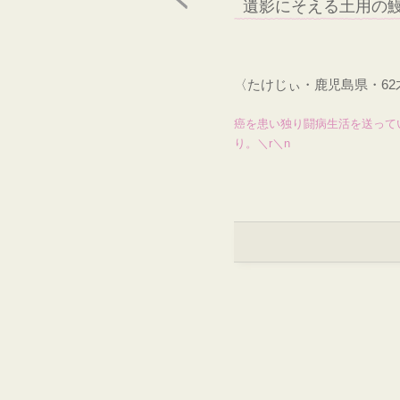
遺影にそえる土用の
〈たけじぃ・鹿児島県・6
癌を患い独り闘病生活を送って
り。＼r＼n