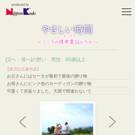
togg
navi
[父へ・母へ]の想い 男性 60歳以上
【第20次応募作品】
お父さんにはセータが最初で最後の贈り物
お母さんにピンク色のカーディガンの贈り物
可愛くて若返りました。天国で間違わないで