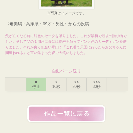
※写真はイメージです。
〈奄美鳩・兵庫県・69才・男性〉からの投稿
父が亡くなる前に紺色のセータを贈りました。これが最初で最後の贈り物で
した。そして父の１周忌に母には長寿を願ってピンク色のカーディガンを贈
りました。それが良く似合い母曰く「これ着て天国に行ったらお父ちゃんに
間違われる」と言い集まった皆で大笑いしました。
自動ページ送り
■
>
>>
>>>
停止
10秒
20秒
30秒