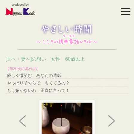
togg
navi
[夫へ・妻へ]の想い 女性 60歳以上
【第20次応募作品】
優しく微笑む あなたの遺影
やっぱりそちらで もててるの？
もう妬かないわ 正直に言って！