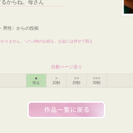
するからね。母さん
才・男性〉からの投稿
かかりません。＼r＼n他のお経も、お盆には併せて唱え
自動ページ送り
■
>
>>
>>>
停止
10秒
20秒
30秒