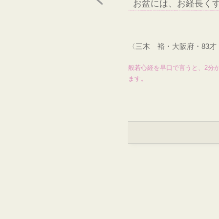
お盆には、お経長く
〈三木 裕・大阪府・83
般若心経を早口で言うと、2分
ます。