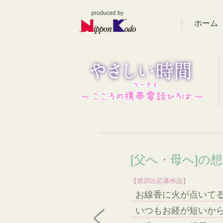
ホーム
[父へ・母へ]の
【第20次応募作品】
お線香に火が点いて
いつもお経が短いか