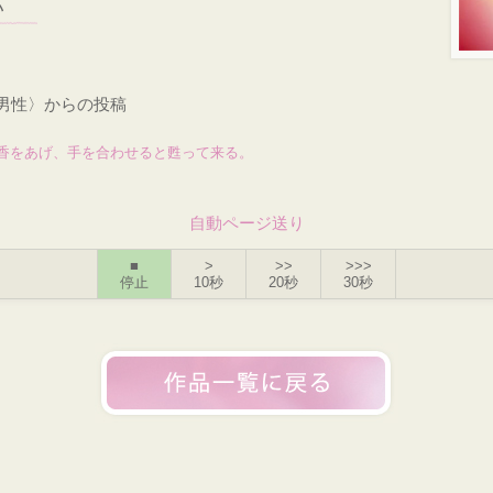
い
・男性〉からの投稿
香をあげ、手を合わせると甦って来る。
自動ページ送り
■
>
>>
>>>
停止
10秒
20秒
30秒