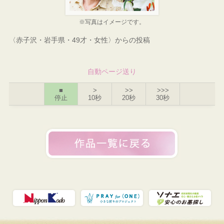
※写真はイメージです。
〈赤子沢・岩手県・49才・女性〉からの投稿
自動ページ送り
■
>
>>
>>>
停止
10秒
20秒
30秒