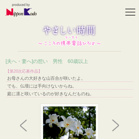
togg
navi
[夫へ・妻へ]の想い 男性 60歳以上
【第20次応募作品】
お母さんの大好きな山百合が咲いたよ。
でも、仏壇には手向けないからね。
庭に凛と咲いているのが好きなんだものね。