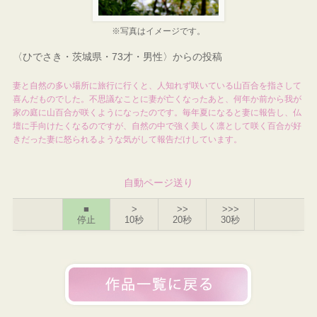
※写真はイメージです。
〈ひでさき・茨城県・73才・男性〉からの投稿
妻と自然の多い場所に旅行に行くと、人知れず咲いている山百合を指さして
喜んだものでした。不思議なことに妻が亡くなったあと、何年か前から我が
家の庭に山百合が咲くようになったのです。毎年夏になると妻に報告し、仏
壇に手向けたくなるのですが、自然の中で強く美しく凛として咲く百合が好
きだった妻に怒られるような気がして報告だけしています。
自動ページ送り
■
>
>>
>>>
停止
10秒
20秒
30秒