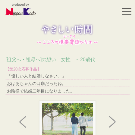
togg
navi
[祖父へ・祖母へ]の想い 女性 ～20歳代
【第20次応募作品】
「優しい人と結婚しなさい。」
おばあちゃんの口癖だったね。
お陰様で結婚二年目になりました。