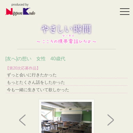
togg
navi
[友へ]の想い 女性 40歳代
【第20次応募作品】
ずっと会いに行きたかった
もっとたくさん話をしたかった
今も一緒に生きていて欲しかった