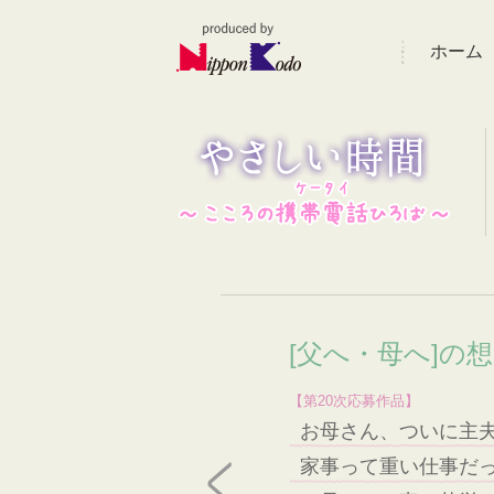
ホーム
[父へ・母へ]の
【第20次応募作品】
お母さん、ついに主
家事って重い仕事だ