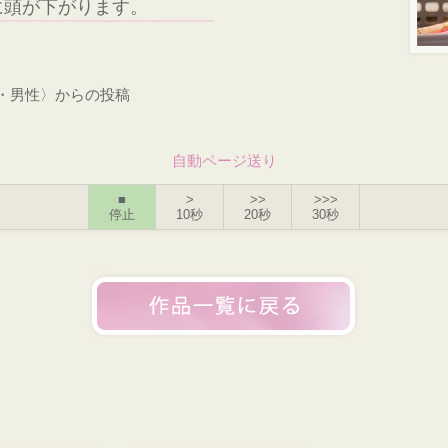
に頭が下がります。
才・男性〉からの投稿
自動ページ送り
■
>
>>
>>>
停止
10秒
20秒
30秒