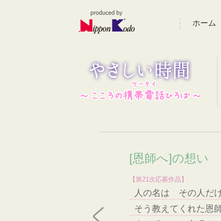
ホーム
[恩師へ]の想い
【第21次応募作品】
人の名は その人だ
そう教えてくれた恩