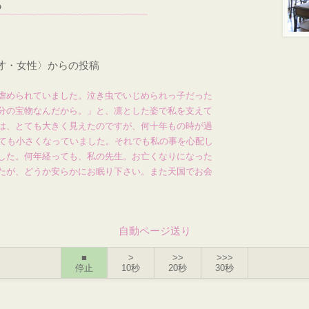
る
・52才・女性〉からの投稿
虐められていました。泣き虫でいじめられっ子だった
分の宝物なんだから。」と、凛とした姿で私を支えて
は、とても大きく見えたのですが、何十年もの時が過
とても小さくなっていました。それでも私の事を心配し
した。何年経っても、私の先生。お亡くなりになった
たが、どうか安らかにお眠り下さい。また天国でお会
自動ページ送り
■
>
>>
>>>
停止
10秒
20秒
30秒