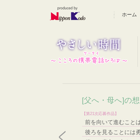
ホーム
[父へ・母へ]の
【第21次応募作品】
前を向いて進むこと
後ろを見ることには