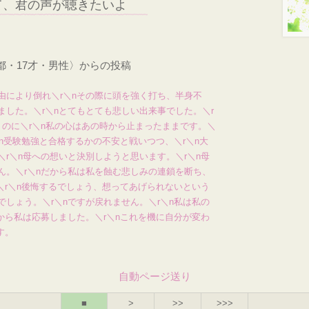
て、君の声が聴きたいよ
都・17才・男性〉からの投稿
由により倒れ＼r＼nその際に頭を強く打ち、半身不
ました。＼r＼nとてもとても悲しい出来事でした。＼r
くのに＼r＼n私の心はあの時から止まったままです。＼
＼n受験勉強と合格するかの不安と戦いつつ、＼r＼n大
r＼n母への想いと決別しようと思います。＼r＼n母
ん。＼r＼nだから私は私を蝕む悲しみの連鎖を断ち、
＼r＼n後悔するでしょう、想ってあげられないという
しょう。＼r＼nですが戻れません。＼r＼n私は私の
から私は応募しました。＼r＼nこれを機に自分が変わ
す。
自動ページ送り
■
>
>>
>>>