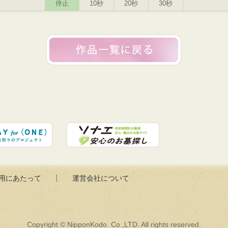
停止
10秒
20秒
30秒
用にあたって
運営会社について
Copyright © NipponKodo. Co.,LTD. All rights reserved.