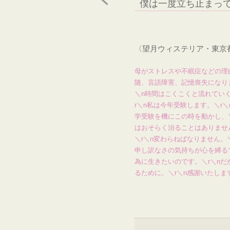
僕は一度立ち止まっ
〈望月ウィステリア・東京
母がストレスや不眠症などの理
随、言語障害、記憶喪失になり
＼n時間はこくこくと流れてい
r＼n私は今年受験します。＼r
学受験を機にこの時を動かし、＼
はおそらく治ることはありませ
＼r＼n変わらねばなりません。
申し訳なさの気持ちが心を縛るで
為に生きたいのです。＼r＼nだ
るために。＼r＼n感謝いたしま