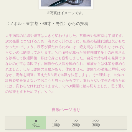
※写真はイメージです。
〈ノボル・東京都・69才・男性〉からの投稿
大学病院の組織や運営は大きく変わりました。常勤医や診察室は半減です。
次の発展につなげるため、流れゆく川のように、組織の新陳代謝は欠かせな
かったのでしょう。秩序が保たれるためには、絶え間なく壊されなければな
らないのは納得しております。＼r＼n枠が減った診察時間で多くの患者さん
を診察して数週間後、私は心身とも疲弊しました。自分の持ち味を発揮でき
ないのが主な原因です。同僚から入院を勧められ、家族からは休業を求めら
れました。しかし診療の責務があり、休めません。診療での消耗と戸惑いの
なか、定年を間近に迎えた6３歳で退職を決意します。その理由は、自分の
診療姿勢を変えないでおこうと思ったからです。変わらないで生き残るため
には、変わらなければなりません。＼r＼n開業に踏み切りました。思う通り
の診療をするためです。＼r＼n
自動ページ送り
■
>
>>
>>>
停止
10秒
20秒
30秒