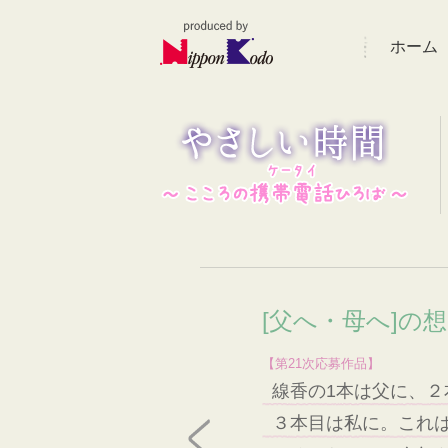
ホーム
[父へ・母へ]の
【第21次応募作品】
線香の1本は父に、２
３本目は私に。これ