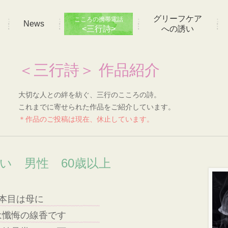
グリーフケア
こころの携帯電話
News
<三行詩>
への誘い
＜三行詩＞ 作品紹介
大切な人との絆を紡ぐ、三行のこころの詩。
これまでに寄せられた作品をご紹介しています。
＊作品のご投稿は現在、休止しています。
想い 男性 60歳以上
本目は母に
は懺悔の線香です