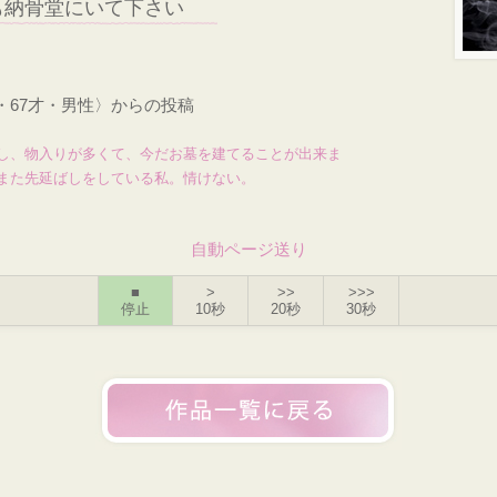
も納骨堂にいて下さい
・67才・男性〉からの投稿
し、物入りが多くて、今だお墓を建てることが出来ま
また先延ばしをしている私。情けない。
自動ページ送り
■
>
>>
>>>
停止
10秒
20秒
30秒