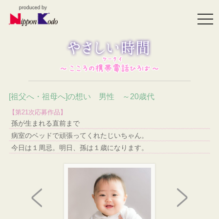
togg
navi
[祖父へ・祖母へ]の想い 男性 ～20歳代
【第21次応募作品】
孫が生まれる直前まで
病室のベッドで頑張ってくれたじいちゃん。
今日は１周忌。明日、孫は１歳になります。