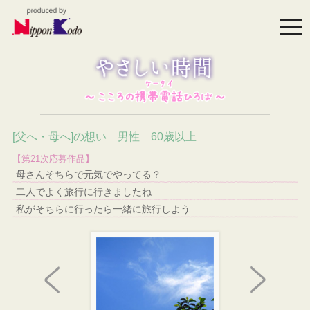
togg
navi
[父へ・母へ]の想い 男性 60歳以上
【第21次応募作品】
母さんそちらで元気でやってる？
二人でよく旅行に行きましたね
私がそちらに行ったら一緒に旅行しよう