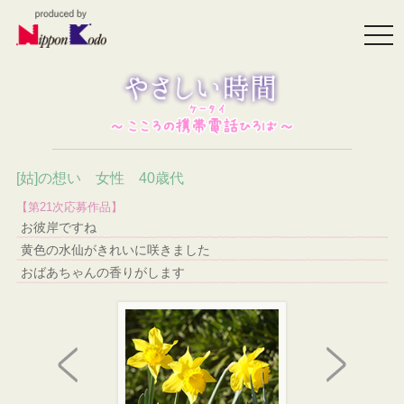
togg
navi
[姑]の想い 女性 40歳代
【第21次応募作品】
お彼岸ですね
黄色の水仙がきれいに咲きました
おばあちゃんの香りがします