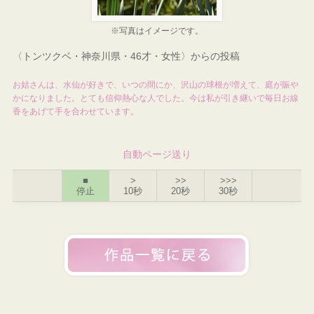
※写真はイメージです。
〈トンツクベ・神奈川県・46才・女性〉からの投稿
お姑さんは、水仙が好きで、いつの間にか、沢山の球根が増えて、庭が賑や
かになりました。とても信仰熱心な人でした。今は私が引き継いで毎日お線
香をあげて手を合わせています。
自動ページ送り
■
>
>>
>>>
停止
10秒
20秒
30秒