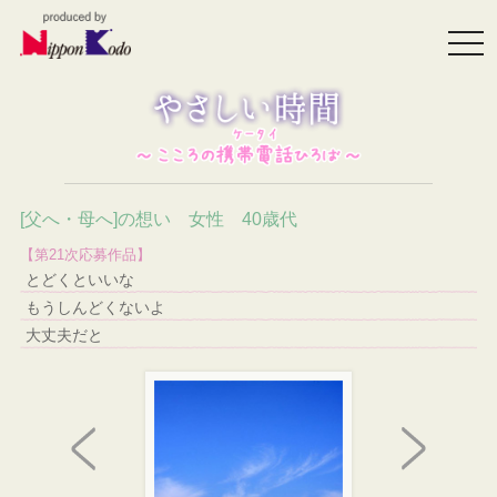
togg
navi
[父へ・母へ]の想い 女性 40歳代
【第21次応募作品】
とどくといいな
もうしんどくないよ
大丈夫だと