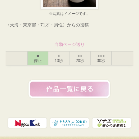
※写真はイメージです。
〈天海・東京都・71才・男性〉からの投稿
自動ページ送り
■
>
>>
>>>
停止
10秒
20秒
30秒