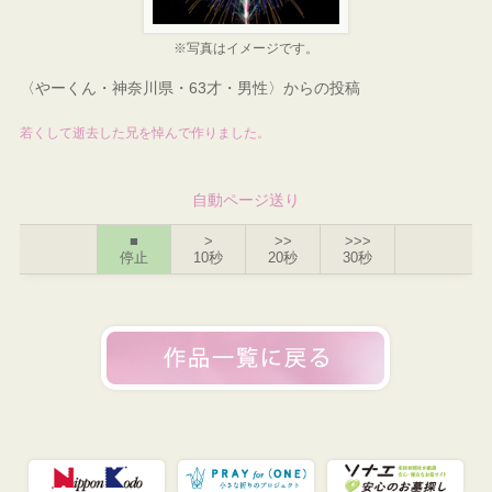
※写真はイメージです。
〈やーくん・神奈川県・63才・男性〉からの投稿
若くして逝去した兄を悼んで作りました。
自動ページ送り
■
>
>>
>>>
停止
10秒
20秒
30秒