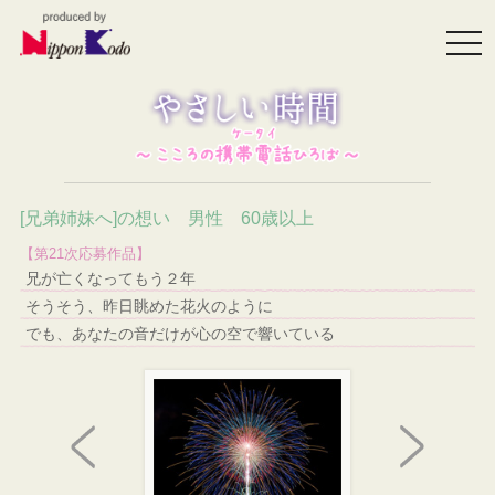
togg
navi
[兄弟姉妹へ]の想い 男性 60歳以上
【第21次応募作品】
兄が亡くなってもう２年
そうそう、昨日眺めた花火のように
でも、あなたの音だけが心の空で響いている