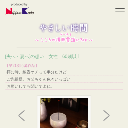
togg
navi
[夫へ・妻へ]の想い 女性 60歳以上
【第21次応募作品】
拝む時、線香ケチって半分だけど
ご先祖様、お父ちゃん色々いっぱい
お願いしても聞いてよね。