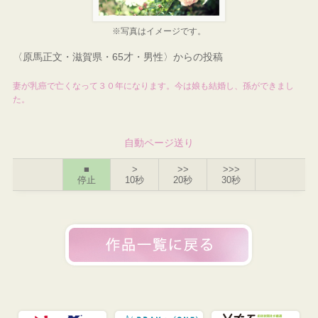
※写真はイメージです。
〈原馬正文・滋賀県・65才・男性〉からの投稿
妻が乳癌で亡くなって３０年になります。今は娘も結婚し、孫ができまし
た。
自動ページ送り
■
>
>>
>>>
停止
10秒
20秒
30秒