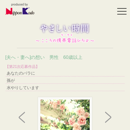
togg
navi
[夫へ・妻へ]の想い 男性 60歳以上
【第21次応募作品】
あなたのバラに
孫が
水やりしています