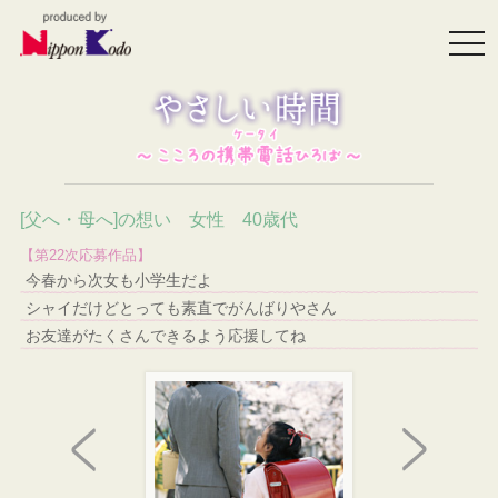
togg
navi
[父へ・母へ]の想い 女性 40歳代
【第22次応募作品】
今春から次女も小学生だよ
シャイだけどとっても素直でがんばりやさん
お友達がたくさんできるよう応援してね