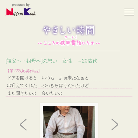
togg
navi
[祖父へ・祖母へ]の想い 女性 ～20歳代
【第22次応募作品】
ドアを開けると いつも よぉ来たなぁと
出迎えてくれた ぶっきらぼうだったけど
また聞きたいよ 会いたいよ