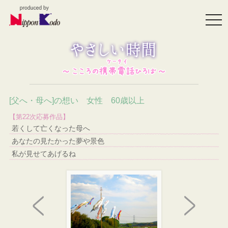
togg
navi
[父へ・母へ]の想い 女性 60歳以上
【第22次応募作品】
若くして亡くなった母へ
あなたの見たかった夢や景色
私が見せてあげるね