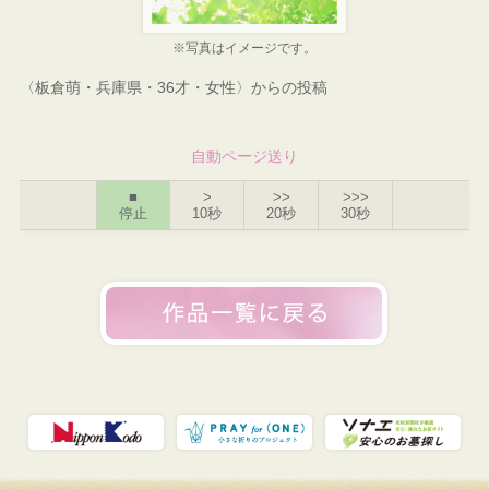
※写真はイメージです。
〈板倉萌・兵庫県・36才・女性〉からの投稿
自動ページ送り
■
>
>>
>>>
停止
10秒
20秒
30秒