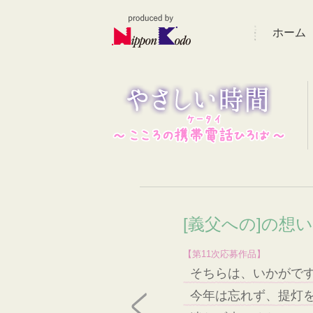
ホーム
[義父への]の想
【第11次応募作品】
そちらは、いかがで
今年は忘れず、提灯