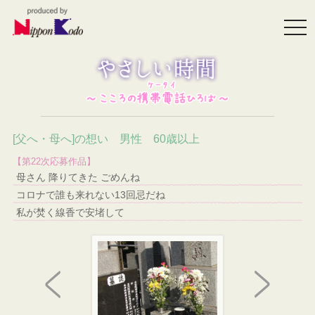
togg
navi
[父へ・母へ]の想い 男性 60歳以上
【第22次応募作品】
母さん 降りてきた ごめんね
コロナで誰も来れない13回忌だね
私が焚く線香で安堵して