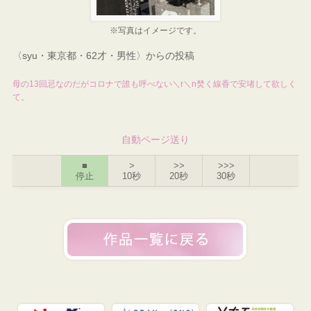
※写真はイメージです。
〈syu・東京都・62才・男性〉からの投稿
母の13回忌なのだがコロナで誰も呼べない＼r＼n焚く線香で安堵して欲しく
て。
自動ページ送り
■
>
>>
>>>
停止
10秒
20秒
30秒