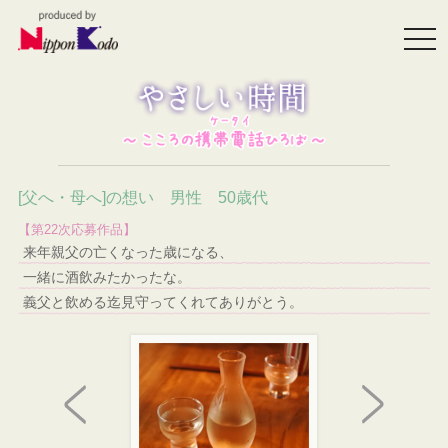
togg
navi
[父へ・母へ]の想い 男性 50歳代
【第22次応募作品】
来年親父の亡くなった歳になる、
一緒に酒飲みたかったな。
義父と飲める迄見守ってくれてありがとう。