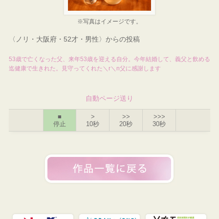
※写真はイメージです。
〈ノリ・大阪府・52才・男性〉からの投稿
53歳で亡くなった父、来年53歳を迎える自分。今年結婚して、義父と飲める
迄健康で生きれた。見守ってくれた＼r＼n父に感謝します
自動ページ送り
■
>
>>
>>>
停止
10秒
20秒
30秒