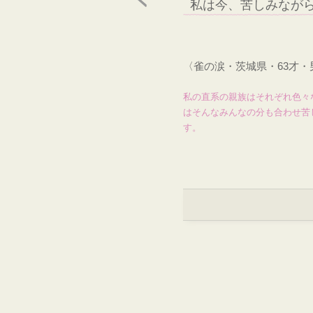
私は今、苦しみなが
〈雀の涙・茨城県・63才
私の直系の親族はそれぞれ色々
はそんなみんなの分も合わせ苦
す。