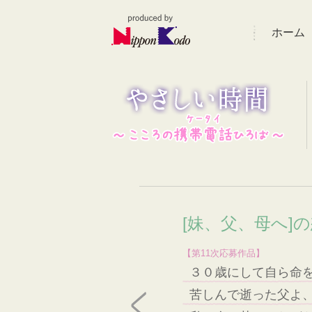
ホーム
[妹、父、母へ]
【第11次応募作品】
３０歳にして自ら命
苦しんで逝った父よ