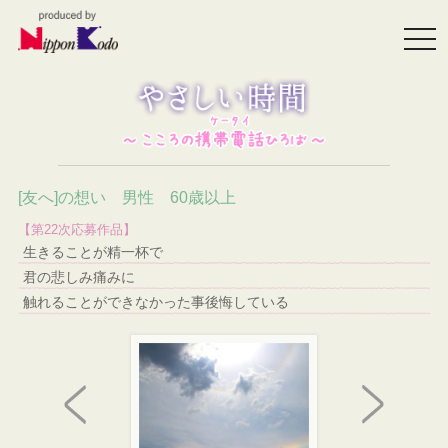
togg
navi
[友へ]の想い 男性 60歳以上
【第22次応募作品】
生きることが精一杯で
君の悲しみ痛みに
触れることができなかった事後悔している