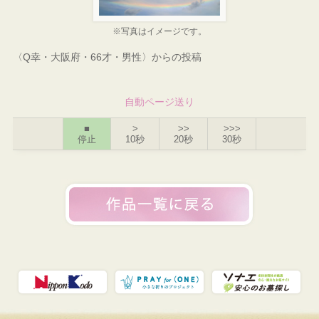
※写真はイメージです。
〈Q幸・大阪府・66才・男性〉からの投稿
自動ページ送り
■
>
>>
>>>
停止
10秒
20秒
30秒