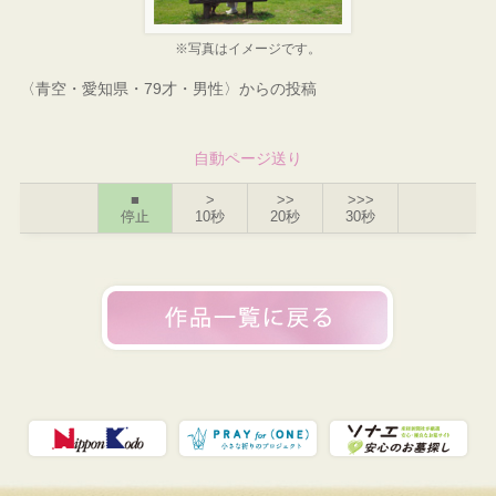
※写真はイメージです。
〈青空・愛知県・79才・男性〉からの投稿
自動ページ送り
■
>
>>
>>>
停止
10秒
20秒
30秒