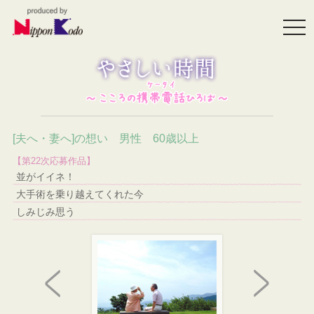
togg
navi
[夫へ・妻へ]の想い 男性 60歳以上
【第22次応募作品】
並がイイネ！
大手術を乗り越えてくれた今
しみじみ思う