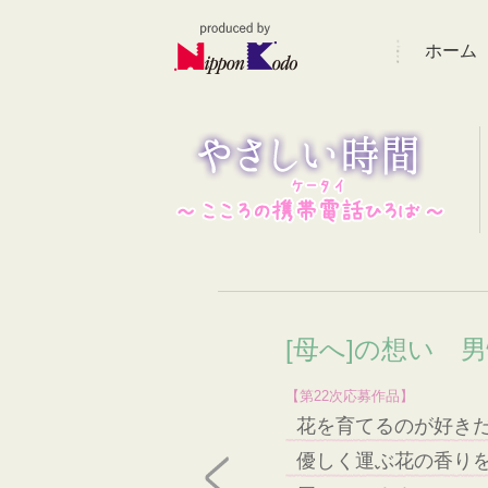
ホーム
[母へ]の想い 男
【第22次応募作品】
花を育てるのが好き
優しく運ぶ花の香り