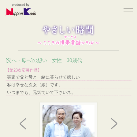
togg
navi
[父へ・母へ]の想い 女性 30歳代
【第23次応募作品】
実家で父と母と一緒に暮らせて嬉しい
私は幸せな次女（娘）です。
いつまでも、元気でいて下さいネ。