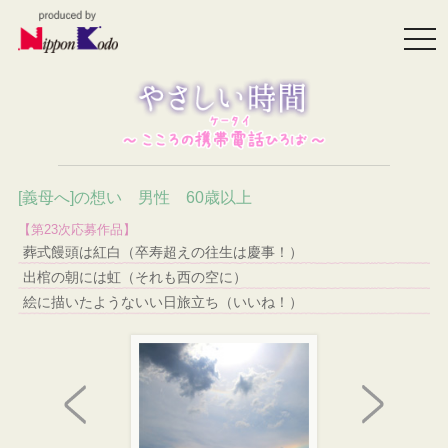
togg
navi
[義母へ]の想い 男性 60歳以上
【第23次応募作品】
葬式饅頭は紅白（卒寿超えの往生は慶事！）
出棺の朝には虹（それも西の空に）
絵に描いたようないい日旅立ち（いいね！）