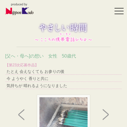
togg
navi
[父へ・母へ]の想い 女性 50歳代
【第23次応募作品】
たとえ 会えなくても お参りの後
今 ようやく 香りと共に
気持ちが 晴れるようになりました