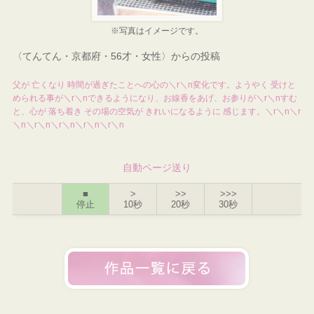
※写真はイメージです。
〈てんてん・京都府・56才・女性〉からの投稿
父が 亡くなり 時間が過ぎたことへの心の＼r＼n変化です。ようやく 受けと
められる事が＼r＼nできるようになり、お線香をあげ、お参りが＼r＼nすむ
と、心が 落ち着き その場の空気が きれいになるように 感じます。＼r＼n＼r
＼n＼r＼n＼r＼n＼r＼n＼r＼n
自動ページ送り
■
>
>>
>>>
停止
10秒
20秒
30秒