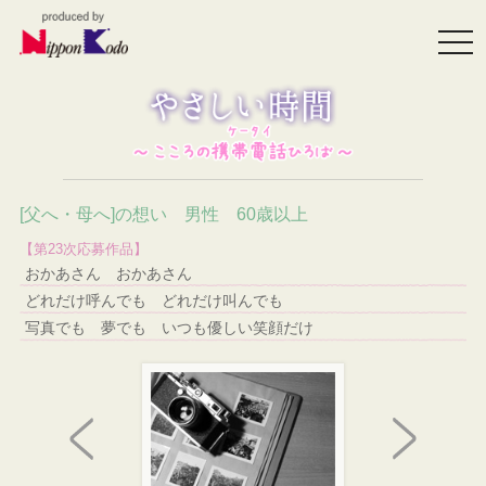
togg
navi
[父へ・母へ]の想い 男性 60歳以上
【第23次応募作品】
おかあさん おかあさん
どれだけ呼んでも どれだけ叫んでも
写真でも 夢でも いつも優しい笑顔だけ