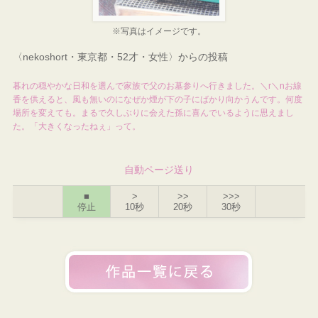
※写真はイメージです。
〈nekoshort・東京都・52才・女性〉からの投稿
暮れの穏やかな日和を選んで家族で父のお墓参りへ行きました。＼r＼nお線
香を供えると、風も無いのになぜか煙が下の子にばかり向かうんです。何度
場所を変えても。まるで久しぶりに会えた孫に喜んでいるように思えまし
た。「大きくなったねぇ」って。
自動ページ送り
■
>
>>
>>>
停止
10秒
20秒
30秒