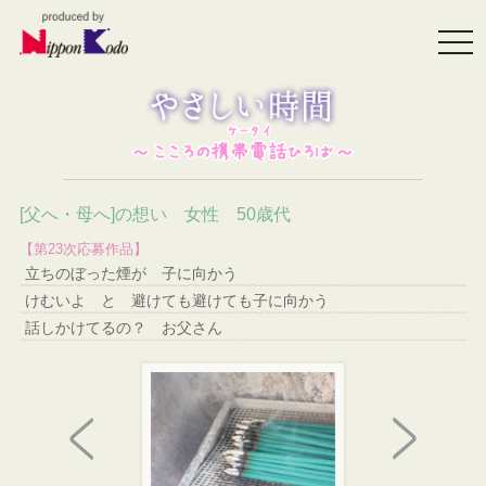
togg
navi
[父へ・母へ]の想い 女性 50歳代
【第23次応募作品】
立ちのぼった煙が 子に向かう
けむいよ と 避けても避けても子に向かう
話しかけてるの？ お父さん