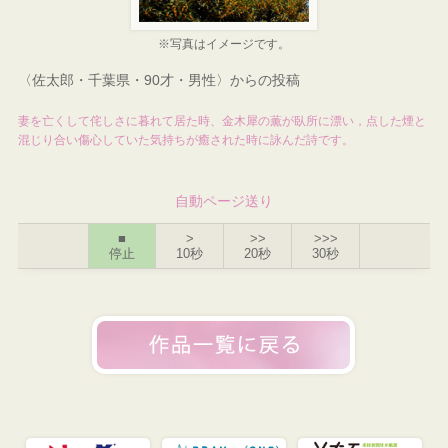
※写真はイメージです。
〈佐太郎・千葉県・90才・男性〉からの投稿
妻を亡くして侘しさに暮れて居た時、金木犀の薫が臥所に漂い，点した煙と
混じり合い傷心していた気持ちが癒された時に詠んだ詩です。
自動ページ送り
■
>
>>
>>>
停止
10秒
20秒
30秒