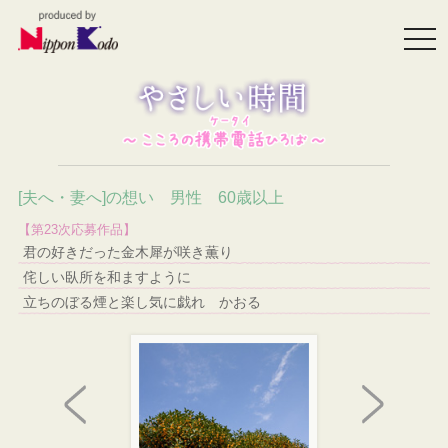
togg
navi
[夫へ・妻へ]の想い 男性 60歳以上
【第23次応募作品】
君の好きだった金木犀が咲き薫り
侘しい臥所を和ますように
立ちのぼる煙と楽し気に戯れ かおる