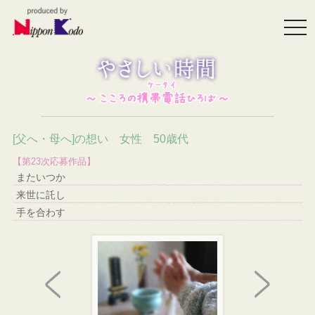
togg
navi
[父へ・母へ]の想い 女性 50歳代
【第23次応募作品】
またいつか
来世に託し
手を合わす