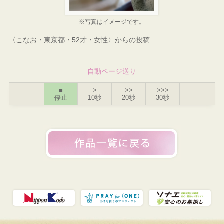
※写真はイメージです。
〈こなお・東京都・52才・女性〉からの投稿
自動ページ送り
■
>
>>
>>>
停止
10秒
20秒
30秒