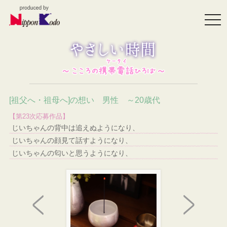
togg
navi
[祖父へ・祖母へ]の想い 男性 ～20歳代
【第23次応募作品】
じいちゃんの背中は追えぬようになり、
じいちゃんの顔見て話すようになり、
じいちゃんの匂いと思うようになり、