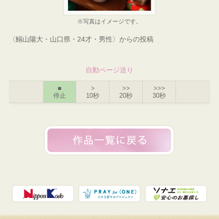
※写真はイメージです。
〈鰯山陽大・山口県・24才・男性〉からの投稿
自動ページ送り
■
>
>>
>>>
停止
10秒
20秒
30秒