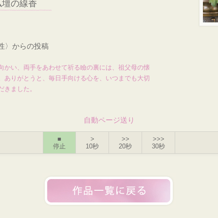
仏壇の線香
男性〉からの投稿
向かい、両手をあわせて祈る瞼の裏には、祖父母の懐
。ありがとうと、毎日手向ける心を、いつまでも大切
だきました。
自動ページ送り
■
>
>>
>>>
停止
10秒
20秒
30秒