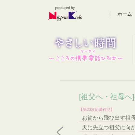
ホーム
[祖父へ・祖母へ
【第23次応募作品】
お筒から飛び出す祖
天に先立つ祖父に向