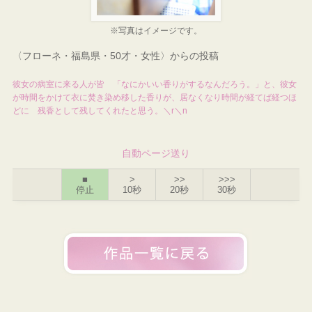
※写真はイメージです。
〈フローネ・福島県・50才・女性〉からの投稿
彼女の病室に来る人が皆 「なにかいい香りがするなんだろう。」と、彼女
が時間をかけて衣に焚き染め移した香りが、居なくなり時間が経てば経つほ
どに 残香として残してくれたと思う。＼r＼n
自動ページ送り
■
>
>>
>>>
停止
10秒
20秒
30秒