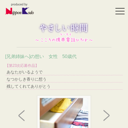
togg
navi
[兄弟姉妹へ]の想い 女性 50歳代
【第23次応募作品】
あなたがいるようで
なつかしき香りに想う
残してくれてありがとう