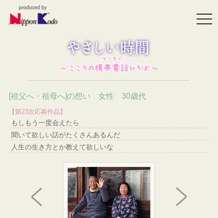
togg
navi
[祖父へ・祖母へ]の想い 女性 30歳代
【第23次応募作品】
もしもう一度会えたら
聞いて欲しい話がたくさんあるんだ
人生の生き方とか教えて欲しいな