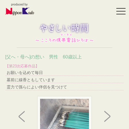
togg
navi
[父へ・母へ]の想い 男性 60歳以上
【第23次応募作品】
お願いを込めて毎日
墓前に線香ともしています
霊力で孫らによい伴侶を見つけて